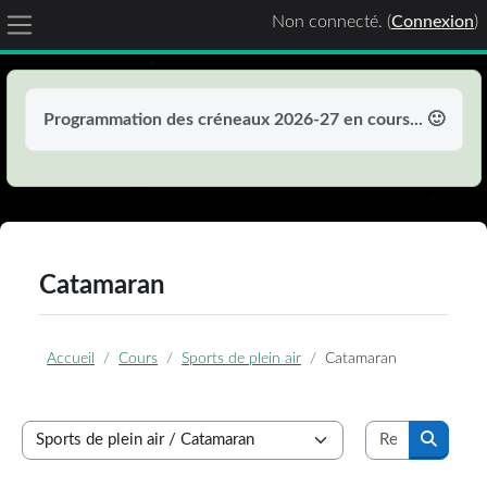
Non connecté. (
Connexion
)
Panneau latéral
Passer au contenu principal
Programmation des créneaux 2026-27 en cours... 🙂
Catamaran
Accueil
Cours
Sports de plein air
Catamaran
Recherche
Catégories de cours
Recherc