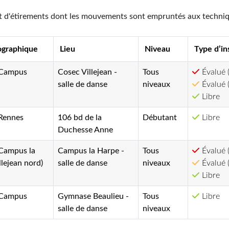
 d'étirements dont les mouvements sont empruntés aux technique
ographique
Lieu
Niveau
Type d’in
 Campus
Cosec Villejean -
Tous
Évalué 
salle de danse
niveaux
Évalué (
Libre
 Rennes
106 bd de la
Débutant
Libre
Duchesse Anne
 Campus la
Campus la Harpe -
Tous
Évalué 
llejean nord)
salle de danse
niveaux
Évalué (
Libre
 Campus
Gymnase Beaulieu -
Tous
Libre
salle de danse
niveaux